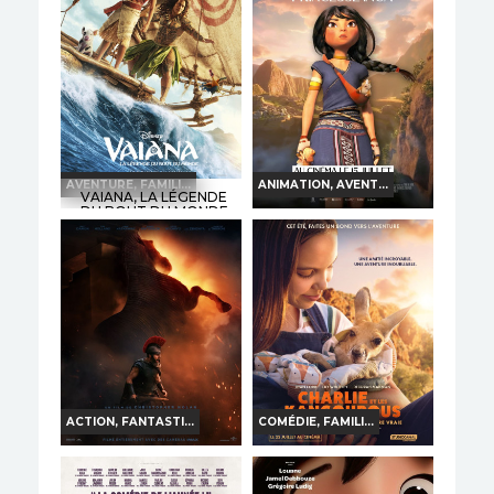
Horaires et Infos
Bande-annonce
Bande-annonce
TOUT PUBLIC
VF
TOUT PUBLIC
VF
AVENTURE, FAMILI...
ANIMATION, AVENT...
VAIANA, LA LÉGENDE
DU BOUT DU MONDE
KAYARA, PRINCESSE
INCA
Horaires et Infos
Horaires et Infos
Bande-annonce
Bande-annonce
TOUT PUBLIC
VF
TOUT PUBLIC
VF
ACTION, FANTASTI...
COMÉDIE, FAMILI...
L'ODYSSÉE
CHARLIE ET LES
KANGOUROUS