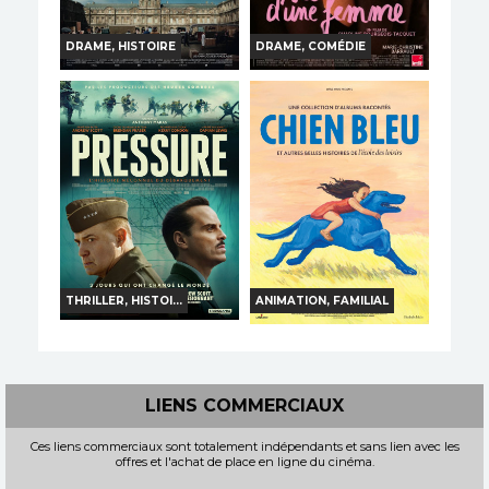
DRAME, HISTOIRE
DRAME, COMÉDIE
LES HÉROS DU LOUVRE
LA VIE D'UNE FEMME
Horaires et Infos
Horaires et Infos
Bande-annonce
Bande-annonce
TOUT PUBLIC
TOUT PUBLIC
VF
VF
THRILLER, HISTOI...
ANIMATION, FAMILIAL
PRESSURE
CHIEN BLEU ET AUTRES
BELLES HISTOIRES DE
L'ÉCOLE DES LOISIRS
Horaires et Infos
LIENS COMMERCIAUX
Horaires et Infos
Bande-annonce
Ces liens commerciaux sont totalement indépendants et sans lien avec les
Bande-annonce
offres et l'achat de place en ligne du cinéma.
TOUT PUBLIC
VF