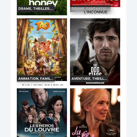
DRAME, THRILLER,...
DRAME, FANTASTIQ...
L'INCONNUE
OKLAHOMA HONEY
Horaires et Infos
Horaires et Infos
Bande-annonce
Bande-annonce
TOUT PUBLIC
VF
TOUT PUBLIC
VF
ANIMATION, FAMIL...
AVENTURE, THRILL...
TAD L'EXPLORATEUR
ET LA LAMPE MAGIQUE
THE DOG STARS
Horaires et Infos
Horaires et Infos
Bande-annonce
Bande-annonce
TOUT PUBLIC
TOUT PUBLIC
VF
VF