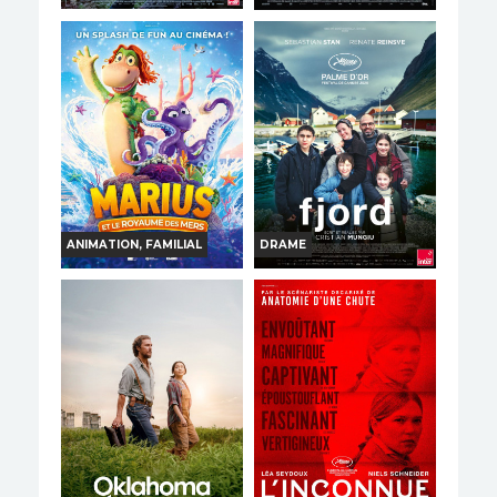
SOUDAIN
UNE AFFAIRE TURQUE
Horaires et Infos
Horaires et Infos
Bande-annonce
Bande-annonce
TOUT PUBLIC
TOUT PUBLIC
VF
VF
ANIMATION, FAMILIAL
DRAME
FJORD
MARIUS ET LE
ROYAUME DES MERS
Horaires et Infos
Horaires et Infos
Bande-annonce
Bande-annonce
TOUT PUBLIC
VO
TOUT PUBLIC
VF