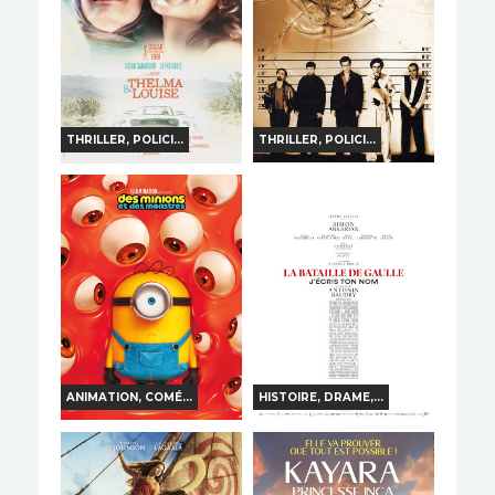
THRILLER, POLICI...
THRILLER, POLICI...
USUAL SUSPECTS
THELMA ET LOUISE
Horaires et Infos
Horaires et Infos
Bande-annonce
Bande-annonce
TOUT PUBLIC
TOUT PUBLIC
VF
VF
ANIMATION, COMÉ...
HISTOIRE, DRAME,...
DES MINIONS ET DES
LA BATAILLE DE
MONSTRES
GAULLE - PARTIE 2 :
J'ÉCRIS TON NOM
Horaires et Infos