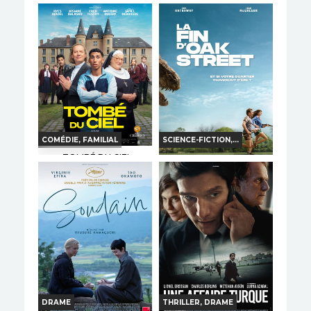
LA PAT' PATROUILLE :
LE FILM MISSION DINO
Horaires et Infos
Horaires et Infos
Bande-annonce
Bande-annonce
TOUT PUBLIC
VF
TOUT PUBLIC
VF
COMÉDIE, FAMILIAL
SCIENCE-FICTION,...
TOMBÉ DU CIEL
LA FIN D'OAK STREET
Horaires et Infos
Horaires et Infos
Bande-annonce
Bande-annonce
TOUT PUBLIC
VF
AVERT. TOUT PUBLIC
VF
DRAME
THRILLER, DRAME