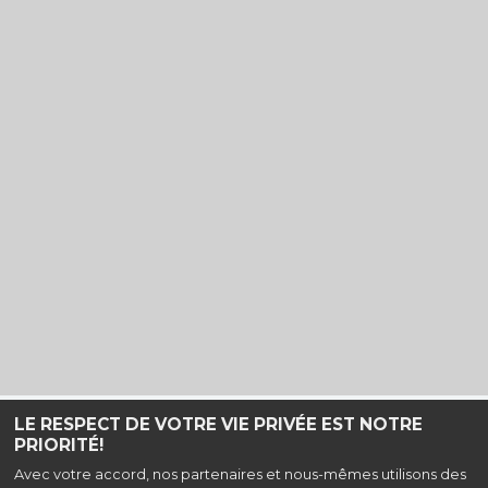
LE RESPECT DE VOTRE VIE PRIVÉE EST NOTRE
PRIORITÉ!
Haut de page
Avec votre accord, nos partenaires et nous-mêmes utilisons des